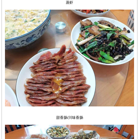
蒸虾
甜香肠/川味香肠