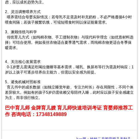
虑，应以成长趋势为主。 ‌
2、灵活调整喂养方式
喂养需结合母婴实际情况：若母乳不足需及时补充奶粉，不必严格遵循4小时
喂食间隔；若孩子频繁饥饿，可缩短喂食时间以保证能量需求。 ‌
3、兼顾传统与科学
传统育儿方式（如纯棉衣物、手工缝制衣物）与现代科学理念（如优质材料选
择）可结合使用。例如蚕丝衣物适合夏季透气需求，而纯棉衣物更适合冬季保
暖需求。 ‌
4、关注核心发展需求
0-1岁婴儿需满足吃喝拉撒睡等基本需求，哺乳、换尿布等行为需及时响应；1
岁以上孩子可逐步培养自主能力，但需以安全感为前提。 ‌
5、避免机械对照标准
育儿书中的成长数据（如独立睡觉年龄、专注力时长）存在局限性，不同个体
差异较大。例如有的孩子5岁仍需依赖父母陪伴入睡，此时应以孩子安全感建立
为主，而非强行独立。
巴中育儿师
金牌育儿嫂
育儿师快速培训考证
育婴师推荐工
作
咨询电话：17348149889
上一篇：娃娃二月闹是指几天到几